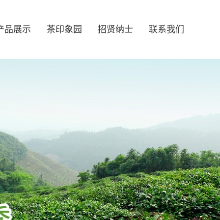
产品展示
茶印象园
招贤纳士
联系我们
誉
尖
酒店
行业新闻
用人理念
形象视频
信阳红
餐饮
展厅
精英团队
社会责任
茶园风光
办公环境
虚位以待