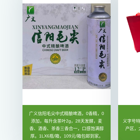
广义信阳毛尖中式精酿啤酒，0香精，0
添加，每升含茶叶2g，28天发酵，麦
义字号
香、酒香、茶香三香合一，口感饱满醇
产区，
厚。1LX6瓶/箱，109元/箱包邮到家。