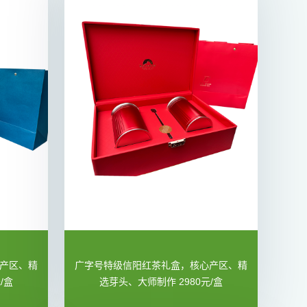
产区、精
广字号特级信阳红茶礼盒，核心产区、精
/盒
选芽头、大师制作 2980元/盒