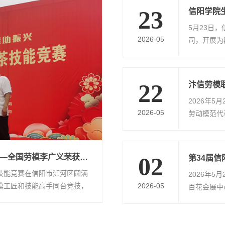
23
5月23日
2026-05
司，开展为
茶
22
2026年
2026-05
劳动模范代
广
匠心制茶展风采 劳模工匠勇争先——全国劳模李广义荣获浉河区劳模工匠制茶竞赛二等奖
02
第34届
茶技能竞赛在信阳市浉河区圆满
2026年5
模工匠和技能高手同台竞技，
2026-05
百花会展中
主题，