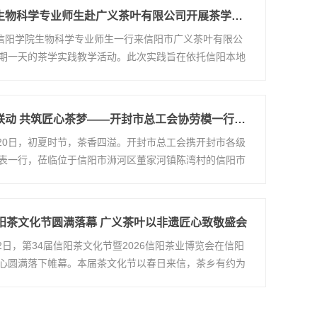
信阳学院生物科学专业师生赴广义茶叶有限公司开展茶学实践活动
，信阳学院生物科学专业师生一行来信阳市广义茶叶有限公
期一天的茶学实践教学活动。此次实践旨在依托信阳本地
汴信劳模联动 共筑匠心茶梦——开封市总工会协劳模一行莅临广义茶叶参观交流
5月20日，初夏时节，茶香四溢。开封市总工会携开封市各级
表一行，莅临位于信阳市浉河区董家河镇陈湾村的信阳市
信阳茶文化节圆满落幕 广义茶叶以非遗匠心致敬盛会
月2日，第34届信阳茶文化节暨2026信阳茶业博览会在信阳
心圆满落下帷幕。本届茶文化节以春日来信，茶乡有约为